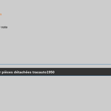
om
0 note
ur pièces détachées tracauto1950