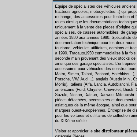
Equipe de spécialistes des véhicules anciens (
tracteurs agricoles, motocyclettes...) qui pro
rechange, des accessoires pour l'entretien et
roues ainsi que les documentations techniqu
uniquement à la vente des pièces d'origine q
spécialisés, de casses automobiles, de garag
années 1930 aux années 1980. Spécialiste de l
documentation technique pour les deux roues (
tourisme, véhicules utilitaires, camions et tr
à 1990. Tracauto1950 commercialise à la foi
seconde main provenant des vieux stocks de d
ainsi que des garage spécialisés. L'entreprise 
accessoires pour véhicules des constructeurs 
Matra, Simca, Talbot, Panhard, Hotchkiss...
Porsche, VW, Audi...), anglais (Austin Mini, 
Morris), italiens (Alfa, Lancia, Autobianchi, Fia
américains (Ford, Chrysler, Chevrolet, Buick, 
Suzuki, Nissan, Datsun, Daewoo, Mitsubishi..
pièces détachées, accessoires et documentati
asiatiques de la même époque, ainsi que pour
marques ouest-européennes. Entreprise de dis
pour les voitures et utilitaires de collection a
du XIXème siècle.
Visiter et apprécier le site
distributeur pièce
catégorie
Pièces