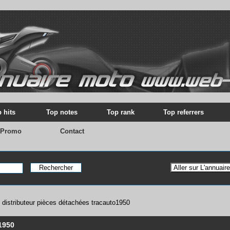
 hits
Top notes
Top rank
Top referrers
 Promo
Contact
>
distributeur pièces détachées tracauto1950
1950