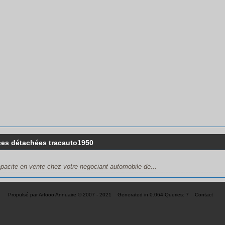
ces détachées tracauto1950
pacite en vente chez votre negociant automobile de...
Propulsé par
Arfooo Annuaire
© 2007 - 2021 Generated in 0.064 Queries: 7
Contact