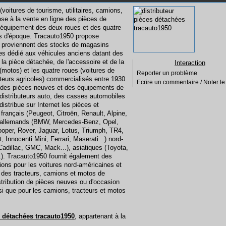
voitures de tourisme, utilitaires, camions,
pose à la vente en ligne des pièces de
 l'équipement des deux roues et des quatre
es d'époque. Tracauto1950 propose
ui proviennent des stocks de magasins
es dédié aux véhicules anciens datant des
a pièce détachée, de l'accessoire et de la
Interaction
motos) et les quatre roues (voitures de
Reporter un problème
acteurs agricoles) commercialisés entre 1930
Ecrire un commentaire / Noter le 
s des pièces neuves et des équipements de
istributeurs auto, des casses automobiles
distribue sur Internet les pièces et
français (Peugeot, Citroën, Renault, Alpine,
), allemands (BMW, Mercedes-Benz, Opel,
Cooper, Rover, Jaguar, Lotus, Triumph, TR4,
t, Innocenti Mini, Ferrari, Maserati...) nord-
Cadillac, GMC, Mack...), asiatiques (Toyota,
.). Tracauto1950 fournit également des
ons pour les voitures nord-américaines et
 des tracteurs, camions et motos de
tribution de pièces neuves ou d'occasion
insi que pour les camions, tracteurs et motos
s détachées tracauto1950
, appartenant à la