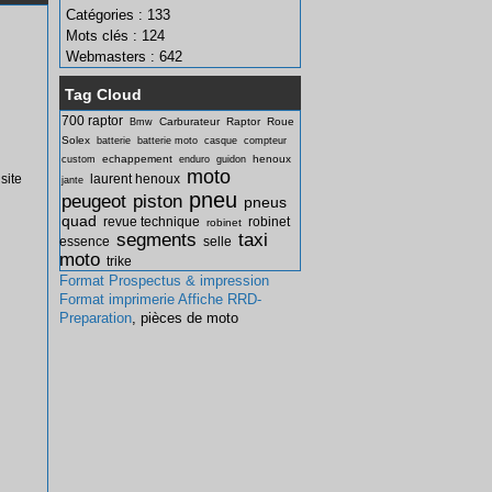
Catégories : 133
Mots clés : 124
Webmasters : 642
Tag Cloud
700 raptor
Carburateur
Raptor
Roue
Bmw
Solex
batterie
batterie moto
casque
compteur
echappement
henoux
custom
enduro
guidon
moto
site
laurent henoux
jante
pneu
peugeot
piston
pneus
quad
revue technique
robinet
robinet
segments
taxi
essence
selle
moto
trike
Format Prospectus & impression
Format imprimerie Affiche
RRD-
Preparation
, pièces de moto