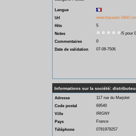
Langue
www.tracauto-1950.c
Url
5
Hits
/5 pour 
Notes
0
Commentaires
07-08-7506
Date de validation
Informations sur la société: distribute
117 rue du Marjolet
Adresse
69540
Code postal
IRIGNY
Ville
France
Pays
0781979257
Téléphone