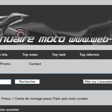
 hits
Top notes
Top rank
Top referrers
 Promo
Contact
>
Pneus
>
Centre de montage pneus Paris auto moto scooter
oto scooter