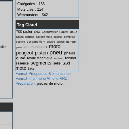
Catégories : 133
Mots clés : 124
Webmasters : 642
Tag Cloud
700 raptor
Carburateur
Raptor
Roue
Bmw
Solex
batterie
batterie moto
casque
compteur
echappement
henoux
custom
enduro
guidon
moto
site
laurent henoux
jante
pneu
peugeot
piston
pneus
quad
revue technique
robinet
robinet
segments
taxi
essence
selle
moto
trike
Format Prospectus & impression
Format imprimerie Affiche
RRD-
Preparation
, pièces de moto